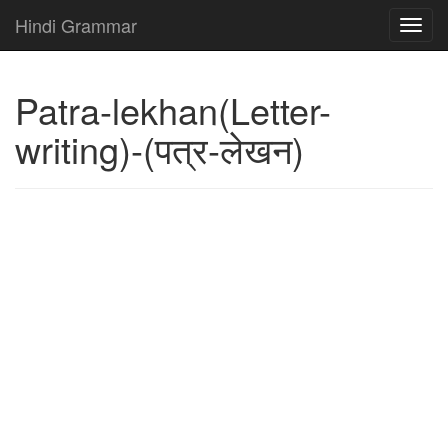
Hindi Grammar
Patra-lekhan(Letter-
writing)-(पत्र-लेखन)