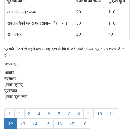
पुस्तक का नाम
प्रतियों की संख्या
मुद्रित मूल्य
व्यापारिक पत्र लेखन
20
110
समसामयिकी महासागर (सामान्य विज्ञान-।)
30
110
साक्षात्कार
20
70
पुस्तकें भेजने से पहले कृपया यह देख लें कि वे कटी-फटी अथवा पुराने संस्करण की न
हो।
धन्यवाद।
भवदीय,
हस्ताक्षर .....
(श्याम कुमार)
प्रबन्धक
(श्याम बुक डिपो)
1
2
3
4
5
6
7
8
9
10
11
12
13
14
15
16
17
18