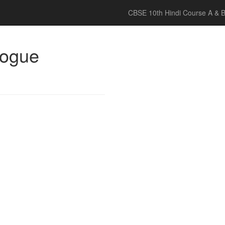
CBSE 10th Hindi Course A & 
logue