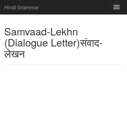
Hindi Grammar
Samvaad-Lekhn
(Dialogue Letter)संवाद-
लेखन