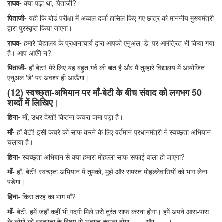
राघव-
क्या पढ़ा था, पिताजी?
पिताजी-
यही कि बोर्ड परीक्षा में अव्वल दर्जा हासिल किए गए छात्र को माननीय मुख्यमंत्री
द्वारा पुरस्कृत किया जाएगा।
राघव-
हमारे विद्यालय के प्रधानाचार्य द्वारा आपको एनुअल 'डे' पर आमंत्रित भी किया गया
है। आप आएँगे न?
पिताजी-
हाँ बेटा! मेरे लिए यह बहुत गर्व की बात है और मैं तुम्हारे विद्यालय में आयोजित
एनुअल 'डे' पर अवश्य ही आऊँगा।
(12) स्वच्छ्ता-अभियान पर माँ-बेटी के बीच संवाद को लगभग 50
शब्दों में लिखिए।
हिना-
माँ, उधर देखो! कितना कचरा जमा पड़ा है।
माँ-
हाँ बेटी! इसी कचरे को साफ करने के लिए वर्तमान प्रधानमंत्री ने स्वच्छ्ता अभियान
चलाया है।
हिना-
स्वच्छ्ता अभियान से क्या हमारा मोहल्ला साफ-सफाई वाला हो जाएगा?
माँ-
हाँ, बेटी! स्वच्छ्ता अभियान में तुमको, मुझे और समस्त मोहल्लेवासियों को भाग लेना
पड़ेगा।
हिना-
किस तरह का भाग माँ?
माँ-
बेटी, हमें जहाँ कहीं भी गंदगी मिले उसे तुरंत साफ करना होगा। हमें अपने आस-पास
के लोगों को स्वच्छ्ता के विषय से अवगत कराना होगा....... और ......।