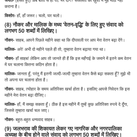
जयंत-
(हँसते हुए) अब बातों से ही पेट भर दोगे? सफलता की ख़ुशी में मुँह मीठा नहीं
कराना है।
किशोर-
हाँ, हाँ जरूर। चलो, घर चलो।
(8) नौकर और मालिक के मध्य 'वेतन-वृद्धि' के लिए हुए संवाद को
लगभग 50 शब्दों में लिखिए।
नौकर-
साहब, आपने पिछले महीने कहा था कि दीपावली पर आप मेरा वेतन बढ़ा देंगे।
मालिक-
अरे! अभी दो महीने पहले ही तो, तुम्हारा वेतन बढ़ाया गया था।
नौकर-
हाँ साहब! लेकिन आप तो जानते ही हैं कि इस महँगाई के जमाने में इतने कम वेतन
में घर चलाना कितना कठिन होता है।
मालिक-
जानता हूँ, परंतु मैं इतनी जल्दी-जल्दी तुम्हारा वेतन कैसे बढ़ा सकता हूँ? मुझे भी
तो अपना घर चलाना होता है।
नौकर-
साहब, त्योहार के समय अतिरिक्त खर्चा होता है। इसलिए आपसे निवेदन कि इस
महीने मेरा वेतन बढ़ा दीजिए।
मालिक-
हाँ, मैं समझ सकता हूँ। ठीक है इस महीने मैं तुम्हें कुछ अतिरिक्त रुपये दे दूँगा,
जिससे तुम्हारा खर्चा चल जाए।
नौकर-
बहुत-बहुत धन्यवाद साहब।
(9) जलभराव की शिकायत लेकर गए नागरिक और नगरपालिका
अध्यक्ष के बीच होने वाले संवाद को लगभग 50 शब्दों में लिखिए।