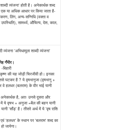
'शाब्दी व्यंजना' होती है। अनेकार्थक शब्द
िसी एक या अधिक आधार पर किया जाता है-
्रकरण, लिंग, अन्य-सन्निधि (वक्ता व
 उपस्थिति), सामर्थ्य, औचित्य, देश, काल,
 व्यंजना 'अभिधामूला शाब्दी व्यंजना'
नेह गँभीर।
।
-बिहारी
धा कृष्ण की यह जोड़ी चिरजीवी हो। इनका
किससे घटकर है ? ये वृषभानुजा (वृषभानु +
और वे हलधर (बलराम) के वीर भाई यानी
ब्द अनेकार्थक है, अतः उनसे दूसरा और
थ में ये वृषभ + अनुजा =बैल की बहन यानी
नी 'साँड़' है। तीसरे अर्थ में ये 'वृष राशि
।
ा' एवं 'हलधर' के स्थान पर 'बलराम' शब्द का
्ट हो जायेगा।