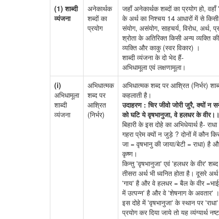
(1) शाब्दी
अनेकार्थक
जहाँ अनेकार्थक शब्दों का प्रयोग हो, वहाँ 
व्यंजना
शब्दों का
के अर्थ का निश्चय 14 आधारों में से क
प्रयोग
संयोग, असंयोग, साहचर्य, विरोध, अर्थ, प
श्रोता के अतिरिक्त किसी अन्य व्यक्ति की
व्यक्ति और काकु (स्वर विकार) ।
शाब्दी व्यंजना के दो भेद हैं-
अभिधामूला एवं लक्षणामूला।
(i)
अभिधात्मक
अभिधात्मक शब्द पर आश्रित (निर्भर) शाब्दी
अभिधामूला
शब्द पर
कहलाती है।
शाब्दी
आश्रित
उदाहरण : चिर जीवो जोरी जुरै, क्यों न स
व्यंजना
(निर्भर)
को घटि ये वृषभानुजा, वे हलधर के वीर।
बिहारी के इस दोहे का अभिधेयार्थ है- रा
गहरा प्रेम क्यों न जुड़े ? दोनों में कौन 
जा = वृषभानु की जाया/बेटी = राधा) है 
कृष्ण।
किन्तु 'वृषभानुजा' एवं 'हलधर के वीर' श
तीसरा अर्थ भी ध्वनित होता है। दूसरे अर्
'गाय' है और वे हलधर = बैल के वीर =भाई या
में उत्पन्न' है और वे 'शेषनाग के अवतार' 
इस दोहे में 'वृषभानुजा' के स्थान पर 'राध
प्रयोग कर दिया जाये तो यह व्यंग्यार्थ नष