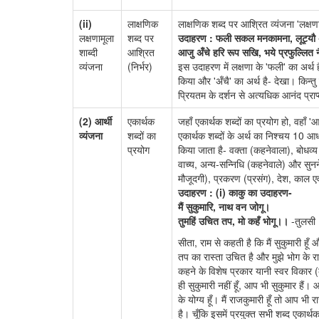
(ii)
लाक्षणिक
लाक्षणिक शब्द पर आश्रित व्यंजना 'लक्षणा
लक्षणामूला
शब्द पर
उदाहरण : फली सकल मनकामना, लूट्यौ
शाब्दी
आश्रित
आजु अँचे हरि रूप सखि, भये प्रफुल्लित
व्यंजना
(निर्भर)
इस उदाहरण में लक्षणा के 'फली' का अर्थ है- 
किया और 'अँचै' का अर्थ है- देखा। किन्तु व्य
प्रियतम के दर्शन से अत्यधिक आनंद प्रा
(2) आर्थी
एकार्थक
जहाँ एकार्थक शब्दों का प्रयोग हो, वहाँ 'आर
व्यंजना
शब्दों का
एकार्थक शब्दों के अर्थ का निश्चय 10 आ
प्रयोग
किया जाता है- वक्ता (कहनेवाला), बोधव्य
वाच्य, अन्य-सन्निधि (कहनेवाले) और सुन
मौजूदगी), प्रकरण (प्रसंग), देश, काल एवं
उदाहरण : (i) काकु का उदाहरण-
मैं सुकुमारि, नाथ वन जोगू।
तुमहिं उचित तप, मो कहँ भोगू।।
-तुलसी
सीता, राम से कहती है कि मैं सुकुमारी हू
तप का रास्ता उचित है और मुझे भोग के रा
कहने के विशेष प्रकार यानी स्वर विकार (
ही सुकुमारी नहीं हूँ, आप भी सुकुमार हैं। 
के योग्य हूँ। मैं राजकुमारी हूँ तो आप भ
है। चूँकि इसमें प्रयुक्त सभी शब्द एकार्थक