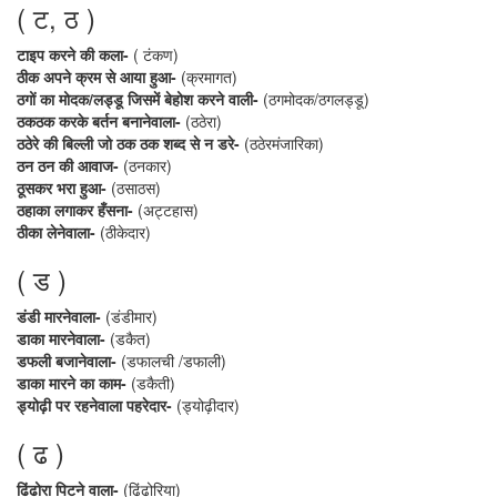
( ट, ठ )
टाइप करने की कला-
( टंकण)
ठीक अपने क्रम से आया हुआ-
(क्रमागत)
ठगों का मोदक/लड्डू जिसमें बेहोश करने वाली-
(ठगमोदक/ठगलड्डू)
ठकठक करके बर्तन बनानेवाला-
(ठठेरा)
ठठेरे की बिल्ली जो ठक ठक शब्द से न डरे-
(ठठेरमंजारिका)
ठन ठन की आवाज-
(ठनकार)
ठूसकर भरा हुआ-
(ठसाठस)
ठहाका लगाकर हँसना-
(अट्टहास)
ठीका लेनेवाला-
(ठीकेदार)
( ड )
डंडी मारनेवाला-
(डंडीमार)
डाका मारनेवाला-
(डकैत)
डफली बजानेवाला-
(डफालची /डफाली)
डाका मारने का काम-
(डकैती)
ड्योढ़ी पर रहनेवाला पहरेदार-
(ड्योढ़ीदार)
( ढ )
ढिंढोरा पिटने वाला-
(ढिंढोरिया)