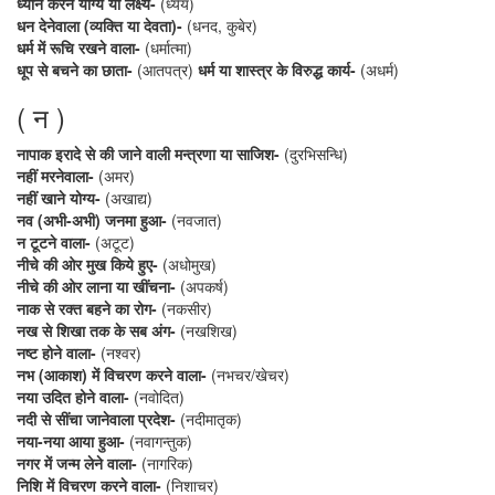
ध्यान करने योग्य या लक्ष्य-
(ध्येय)
धन देनेवाला (व्यक्ति या देवता)-
(धनद, कुबेर)
धर्म में रूचि रखने वाला-
(धर्मात्मा)
धूप से बचने का छाता-
(आतपत्र)
धर्म या शास्त्र के विरुद्ध कार्य-
(अधर्म)
( न )
नापाक इरादे से की जाने वाली मन्त्रणा या साजिश-
(दुरभिसन्धि)
नहीं मरनेवाला-
(अमर)
नहीं खाने योग्य-
(अखाद्य)
नव (अभी-अभी) जनमा हुआ-
(नवजात)
न टूटने वाला-
(अटूट)
नीचे की ओर मुख किये हुए-
(अधोमुख)
नीचे की ओर लाना या खींचना-
(अपकर्ष)
नाक से रक्त बहने का रोग-
(नकसीर)
नख से शिखा तक के सब अंग-
(नखशिख)
नष्ट होने वाला-
(नश्वर)
नभ (आकाश) में विचरण करने वाला-
(नभचर/खेचर)
नया उदित होने वाला-
(नवोदित)
नदी से सींचा जानेवाला प्रदेश-
(नदीमातृक)
नया-नया आया हुआ-
(नवागन्तुक)
नगर में जन्म लेने वाला-
(नागरिक)
निशि में विचरण करने वाला-
(निशाचर)