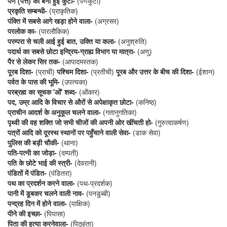
पर्ण (पत्ते) की बनी हुई कुटी-
(पर्णकुटी)
प्रकृति सम्बन्धी-
(प्राकृतिक)
पंक्ति में सबसे आगे खड़ा होने वाला-
(अग्रसर)
परलोक का-
(पारलौकिक)
परम्परा से चली आई हुई बात, उक्ति या कला-
(अनुश्रुति)
पदार्थ का सबसे छोटा इन्द्रिय-ग्राह्य विभाग या मात्रा-
(अणु)
पैर से लेकर सिर तक-
(आपादमस्तक)
पूरब दिशा-
(प्राची)
पश्चिम दिशा-
(प्रतीची)
पूरब और उत्तर के बीच की दिशा-
(ईशान)
पर्वत के पास की भूमि-
(उपत्यका)
परब्रह्म का सूचक 'ओं' शब्द-
(ओंकार)
पद, उम्र आदि के विचार से औरों से अपेक्षाकृत छोटा-
(कनिष्ठ)
प्राचीन आदर्श के अनुकूल चलने वाला-
(गतानुगतिका)
पृथ्वी की वह शक्ति जो सभी चीजों की अपनी ओर खींचती हो-
(गुरुत्वाकर्षण)
पत्रों आदि को दूरस्थ स्थानों पर पहुँचाने वाली सेवा-
(डाक सेवा)
पुलिस की बड़ी चौकी-
(थाना)
पति-पत्नी का जोड़ा-
(दम्पती)
पति के छोटे भाई की स्त्री-
(देवरानी)
पंडितों में पंडित-
(पंडितरा)
पथ का प्रदर्शन करने वाला-
(पथ-प्रदर्शक)
पानी में डूबकर चलने वाली नाव-
(पनडुब्बी)
पन्द्रह दिन में होने वाला-
(पाक्षिक)
पीने की इच्छा-
(पिपासा)
पिता की हत्या करनेवाला-
(पितृहंता)