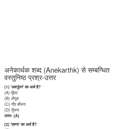
अनेकार्थक शब्द (Anekarthk) से सम्बन्धित
वस्तुनिष्ठ प्रश्र-उत्तर
(1) 'अवगुंठन' का अर्थ है?
(A) घूँघट
(B) अँगूठा
(C) गाँठ बाँधना
(D) गूँथना
उत्तर- (A)
(2) 'एषणा' का अर्थ है?