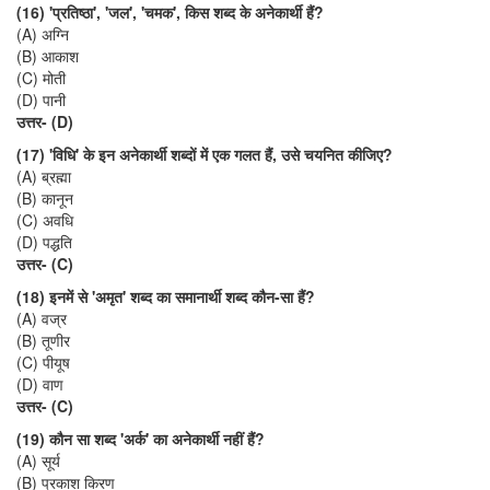
(16) 'प्रतिष्ठा', 'जल', 'चमक', किस शब्द के अनेकार्थी हैं?
(A) अग्नि
(B) आकाश
(C) मोती
(D) पानी
उत्तर- (D)
(17) 'विधि' के इन अनेकार्थी शब्दों में एक गलत हैं, उसे चयनित कीजिए?
(A) ब्रह्मा
(B) कानून
(C) अवधि
(D) पद्धति
उत्तर- (C)
(18) इनमें से 'अमृत' शब्द का समानार्थी शब्द कौन-सा हैं?
(A) वज्र
(B) तूणीर
(C) पीयूष
(D) वाण
उत्तर- (C)
(19) कौन सा शब्द 'अर्क' का अनेकार्थी नहीं हैं?
(A) सूर्य
(B) प्रकाश किरण