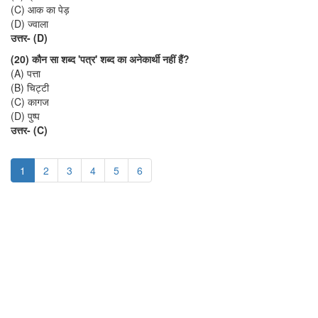
(C) आक का पेड़
(D) ज्वाला
उत्तर- (D)
(20) कौन सा शब्द 'पत्र' शब्द का अनेकार्थी नहीं हैं?
(A) पत्ता
(B) चिट्टी
(C) कागज
(D) पुष्प
उत्तर- (C)
1
2
3
4
5
6